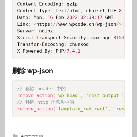
Content
-
Encoding
:
 gzip

Content
-
Type
:
 text
/
html
;
 charset
=
UTF
-
8
Date
:
 Mon
,
16
 Feb 
2022
02
:
39
:
17
 GMT

Link
:
<
https
:
/
/
www
.
wpcode
.
cn
/
wp
-
json
/
>
;
 rel
Server
:
 nginx

Strict
-
Transport
-
Security
:
 max
-
age
=
31536000
Transfer
-
Encoding
:
 chunked

X
-
Powered
-
By
:
 PHP
/
7.4
.1
删除 wp-json
// 移除 header 中的 
remove_action
(
'wp_head'
,
'rest_output_link_
// 移除 http 消息头中的
remove_action
(
'template_redirect'
,
'rest_ou
wordpress