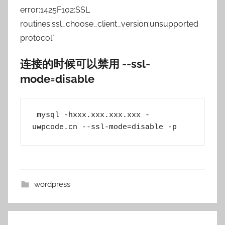
error:1425F102:SSL
routines:ssl_choose_client_version:unsupported
protocol"
连接的时候可以禁用 --ssl-
mode=disable
 mysql -hxxx.xxx.xxx.xxx -
uwpcode.cn --ssl-mode=disable -p
wordpress
文