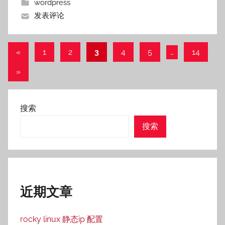
wordpress
发表评论
文
上
«
1
2
3
4
5
…
14
一
章
下
»
组
分
一
文
组
页
章
搜索
文
搜索
章
近期文章
rocky linux 静态ip 配置