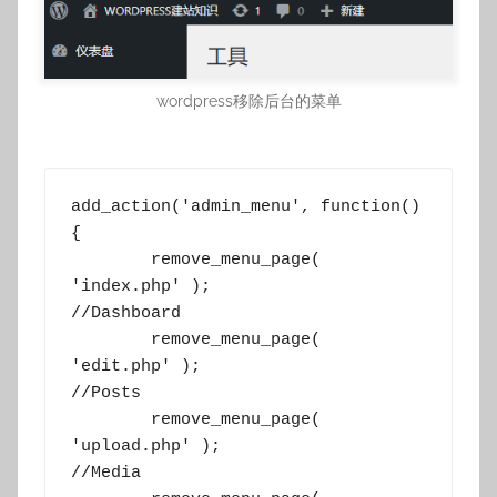
wordpress移除后台的菜单
add_action('admin_menu', function() 
{

	remove_menu_page( 
'index.php' );                  
//Dashboard

	remove_menu_page( 
'edit.php' );                   
//Posts

	remove_menu_page( 
'upload.php' );                 
//Media
