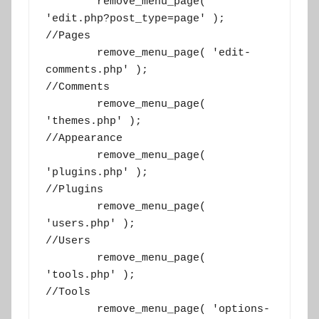
	remove_menu_page( 
'edit.php?post_type=page' );    
//Pages

	remove_menu_page( 'edit-
comments.php' );          
//Comments

	remove_menu_page( 
'themes.php' );                 
//Appearance

	remove_menu_page( 
'plugins.php' );                
//Plugins

	remove_menu_page( 
'users.php' );                  
//Users

	remove_menu_page( 
'tools.php' );                  
//Tools

	remove_menu_page( 'options-