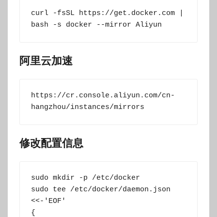
curl -fsSL https://get.docker.com | 
bash -s docker --mirror Aliyun
阿里云加速
https://cr.console.aliyun.com/cn-
hangzhou/instances/mirrors
修改配置信息
sudo mkdir -p /etc/docker

sudo tee /etc/docker/daemon.json 
<<-'EOF'

{
