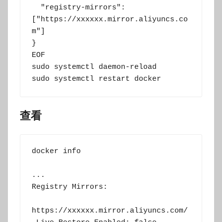
  "registry-mirrors": 
["https://xxxxxx.mirror.aliyuncs.co
m"]

}

EOF

sudo systemctl daemon-reload

sudo systemctl restart docker
查看
docker info

...

Registry Mirrors:

https://xxxxxx.mirror.aliyuncs.com/
