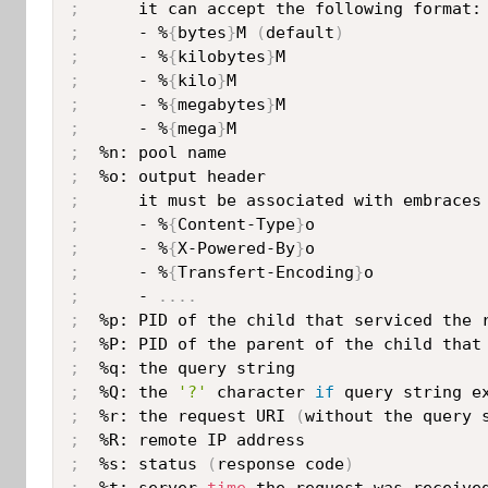
;
;
      - %
{
bytes
}
M 
(
default
)
;
      - %
{
kilobytes
}
;
      - %
{
kilo
}
;
      - %
{
megabytes
}
;
      - %
{
mega
}
;
;
;
;
      - %
{
Content-Type
}
;
      - %
{
X-Powered-By
}
;
      - %
{
Transfert-Encoding
}
;
      - 
..
..
;
;
;
;
  %Q: the 
'?'
 character 
if
;
  %r: the request URI 
(
without the query 
;
;
  %s: status 
(
response code
)
;
  %t: server 
time