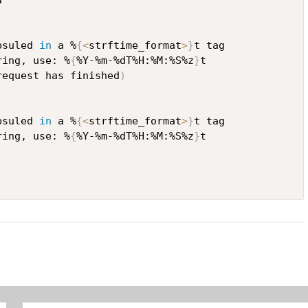
psuled 
in
 a %
{
<
strftime_format
>
}
ring, use: %
{
%Y-%m-%dT%H:%M:%S%z
}
request has finished
)
psuled 
in
 a %
{
<
strftime_format
>
}
ring, use: %
{
%Y-%m-%dT%H:%M:%S%z
}