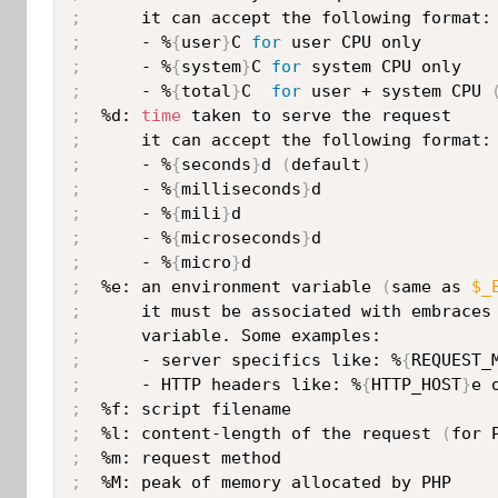
;
;
      - %
{
user
}
C 
for
;
      - %
{
system
}
C 
for
;
      - %
{
total
}
C  
for
 user + system CPU 
;
  %d: 
time
;
;
      - %
{
seconds
}
d 
(
default
)
;
      - %
{
milliseconds
}
;
      - %
{
mili
}
;
      - %
{
microseconds
}
;
      - %
{
micro
}
;
  %e: an environment variable 
(
same as 
$_
;
      it must be associated with embraces
;
;
      - server specifics like: %
{
REQUEST_
;
      - HTTP headers like: %
{
HTTP_HOST
}
e 
;
;
  %l: content-length of the request 
(
for 
;
;