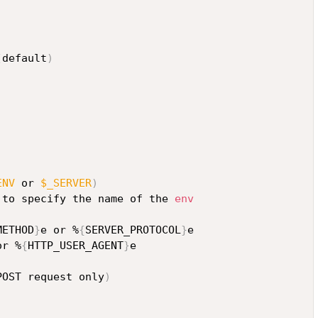
(
default
)
ENV
 or 
$_SERVER
)
 to specify the name of the 
env
METHOD
}
e or %
{
SERVER_PROTOCOL
}
or %
{
HTTP_USER_AGENT
}
POST request only
)