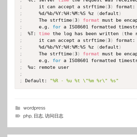
;
      it can accept a strftime
(
3
)
;
      %d/%b/%Y:%H:%M:%S %z 
(
default
)
;
      The strftime
(
3
)
format
 must be enca
;
      e.g. 
for
 a ISO8601 formatted timest
;
  %T: 
time
 the log has been written 
(
the 
;
      it can accept a strftime
(
3
)
;
      %d/%b/%Y:%H:%M:%S %z 
(
default
)
;
      The strftime
(
3
)
format
 must be enca
;
      e.g. 
for
 a ISO8601 formatted timest
;
;
;
 Default: 
"%R - %u %t \"%m %r\" %s"
wordpress
php
,
日志
,
访问日志