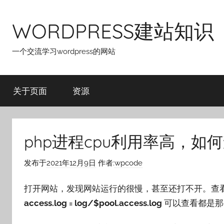
跳
至
WORDPRESS建站知识
内
容
一个交流学习wordpress的网站
关于页面
资源
php进程cpu利用率高，
发布于
2021年12月9日
作者:
wpcode
打开网站，发现网站运行的很慢，甚至还打不开。查看静
access.log = log/$pool.access.log
可以查看都是那