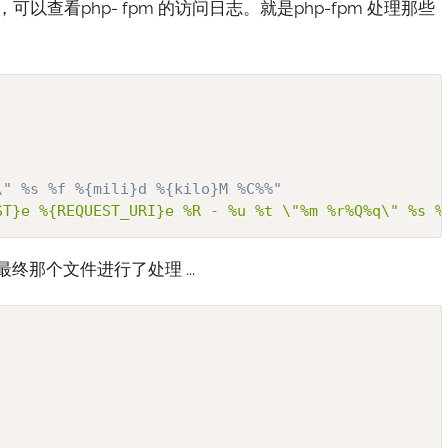
查看php- fpm 的访问日志。就是php-fpm 处理那些
\" %s %f %{mili}d %{kilo}M %C%%"
ST}e %{REQUEST_URI}e %R - %u %t \"%m %r%Q%q\" %s %
那个文件进行了处理 ...