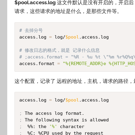
$pool.access.log
这文件默认是没有开启的，开启后，可以
请求，这些请求的地址是什么，是那些文件等。
# 去掉分号
access.log 
=
 log/
$pool
.access.log

# 修改日志的格式，就是 记录什么信息
# ;access.format = "%R - %u %t \"%m %r%Q%q
access.format 
=
"%{REMOTE_ADDR}e %{HTTP_HO
这个配置，记录了 远程的地址，主机，请求的路径，最终
access.log 
=
 log/
$pool
.access.log

;
;
;
  %%: the 
'%'
;