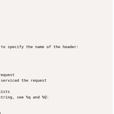
string, see %q and %Q
)