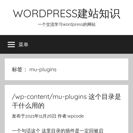
跳
WORDPRESS建站知识
至
内
一个交流学习wordpress的网站
容
菜单
标签：
mu-plugins
/wp-content/mu-plugins 这个目录是
干什么用的
发布于
2021年11月26日
作者:
wpcode
一个句话这个 这里目录的插件是一定回被启